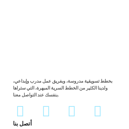
Immersive Experience
MARKETING
/
MEDIA
Cereal Project
MARKETING
Crypto App Project
DEVELOPMENT
MARKETING
/
OPTIMIZATION
بخطط تسويقية مدروسة، وبفريق عمل مدرب وإبداعي،
ولدينا الكثير من الخطط السرية المبهرة، التي ستراها
بنفسك عند التواصل معنا.
أتصل بنا