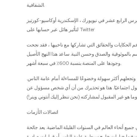
الشفافية.
في نيويورك ، الإسكندرية أوكاسيو-كورتيز (المعروفة باسم AOC) ، بهذا الأمر
لتأثير هائل عبر حسابها على Twitter
ت والحقائق التي تشاركها مع ناخبيها ، فقد نجحت AOC في تنمية
وقية والصدق وحسن النية. ساعد هذا النهج الأصيل AOC على توسيع
وجودها على المنصة بنسبة 600٪ في سبعة أشهر.
 وتجعلهم أكثر سهولة وخضوعًا للمساءلة أمام عامة الناس.
مقبول اجتماعيًا. هذا هو تحذيرك من أن أي شخص مسؤول عن
هو غير المقبول لمشاركته (نحن ننظر إليك أنتوني وينر!)
اتصالات الأزمات
في السنوات القليلة الماضية. يعد جائحة COVID-19 ، وخروج بريطانيا من الاتحاد الأوروبي ،
التي أثرت فيها خيارات خارج سيطرة عامة الناس أو قرارات صادرة