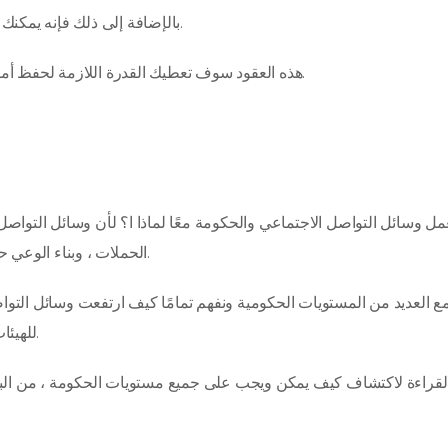
بالإضافة إلى ذلك فإنه يمكنك الحصول على العقود اللازمة لتحصل على الخدمة التي تريد.
هذه العقود سوف تعطيك القدرة اللازمة لحفظ أموالك، وأنك سوف تحص على الخدمة الكاملة مقابل ما تدفع.
مل وسائل التواصل الاجتماعي والحكومة معًا لماذا ا؟ لأن وسائل التواصل
الحملات ، وبناء الوعي حول المبادرات ، وهي أداة أساسية في التواصل في الأزمات.
ع العديد من المستويات الحكومية ونفهم تمامًا كيف ارتفعت وسائل التواص
للهيئات الحكومية والسياسيين والمشرعين في جميع أنحاء العالم.
القراءة لاكتشاف كيف يمكن ويجب على جميع مستويات الحكومة ، من البلدية