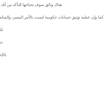
هناك وثائق سوف نحتاجها للتأكد من أنك شخصية حكومية، ونقوم نحن بعمل وتجهيز باقي المتطلبات.
كما وإن عملية توثيق حسابات حكومية ليست بالأمر اليسير، والمتابعة والتجهيز لكامل الشروط تحتاج لخبره واسعه في المجال.
للحسابات الحكومية نقدم خدمات التوثيق في جميع المنصات.
حيث نقوم بتوثيق حساباتكم على فيسبوك و تويتر و انستقرام.
بالإضافة إلى توثيق حسابات سناب شات و تيك توك و واتس أب.