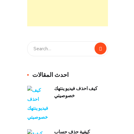
احدث المقالات
كيف احذف فيديو ينتهك
خصوصيتي
كيفية حذف حساب