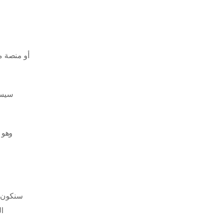
سيسا
سنكون ع
ال