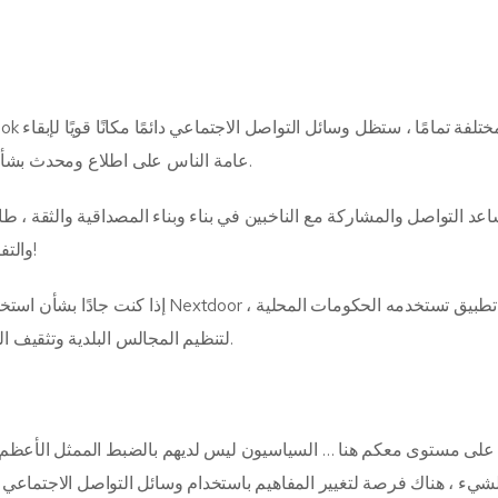
عامة الناس على اطلاع ومحدث بشأن القضايا المهمة والتفاعل مع الجمهور على مستوى أعمق.
عد التواصل والمشاركة مع الناخبين في بناء وبناء المصداقية والثقة ، ط
والتفاعل فعليًا مع الأشخاص الذين يتابعونك. المزيد عن هذا لاحقًا!
إذا كنت جادًا بشأن استخدام وسائل الت
لتنظيم المجالس البلدية وتثقيف المواطنين بشأن قضايا السلامة وإشراك مجموعات المجتمع.
لى مستوى معكم هنا … السياسيون ليس لديهم بالضبط الممثل الأعظم. 
شيء ، هناك فرصة لتغيير المفاهيم باستخدام وسائل التواصل الاجتماعي 