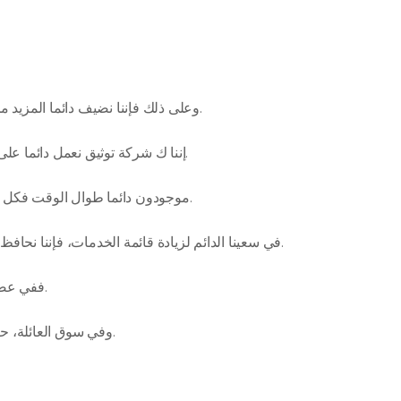
وعلى ذلك فإننا نضيف دائما المزيد من الخدمات التي نفخر بأن تلاقي الاستحسان وتلبي الرغبات.
إننا ك شركة توثيق نعمل دائما على أن نكون قريبون منكم طوال الوقت، ونلبي جميع الرغبات.
موجودون دائما طوال الوقت فكل ما يبعدكم عنا هو أن تنقر على رمز واتس أب وتتواصل معنا.
في سعينا الدائم لزيادة قائمة الخدمات، فإننا نحافظ دائما على تدريب موظفينا لمواكبة التطور الدائم في العمل.
ففي عصر التكنولوجيا، يجب أن تبقى دائما مواكباً للتطور والتحسين.
وفي سوق العائلة، حيث تتم معاملة الجميع على أساس أنه فرد من أفراد العائلة.