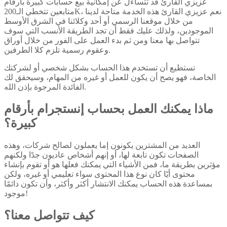
عزيزي القارئ قد تتساءل عن إمكانية بيع حسابات كبيرة بأرقام
متابعين تتخطي الـ200K، نعم عزيزي القارئ هذه الخدمة متاحة لدينا
من خلال موقعنا الرسمي أو أحد وكلائنا في الشرق الأوسط
الموجودين، ولذلك عليك فقط أن تجد الطريقة الأنسب التي سوف
تتواصل بها معنا ومن ثم بدء العمل على الفور من خلال أوراق
وعقوم رسمية تلزم كلا الطرفين.
تستطيع أن تستخدم هذا الحساب بشكل شخصي أو لشركتك
الخاصة، فهو يصح أن يكون للعمل أو غيره من المهام، وسيحقق لك
الفائدة المرجوة بإذن الله.
ماذا يمكنك العمل بحساب إنستجرام بأرقام
كبيرة؟
العديد من المشترين يكونون إما يعملون لصالح شركات، وهذه
الصفحات تكون تابعة لها، أو إنهم أشخاص عاديون جدًا ولكنهم
مؤثرين بطريقة ما، فمن الأشياء التي يمكنك فعلها هو أو تقوم بإنشاء
محتوى أيًا كان نوع هذا المحتوى سواء تعليمي أو غيره، ولكن
بمساعدة هذه الحساب يمكنك الانتشار أكثر وأكثر، وأن تكون دائمًا
موجود!
كيف تتواصل معنا؟