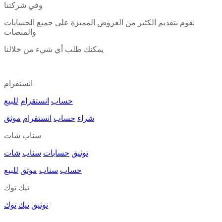
وفي شركتنا
نقوم بتقديم الكثير من العروض المميزة على جميع الحسابات
والمنصات
يمكنك طلب أي شيء من خلالنا
انستقرام
حساب
انستقرام
للبيع
شراء
حساب
انستقرام
موثق
سناب شات
توثيق
حسابات
سناب
شات
حساب
سناب
موثق
للبيع
تيك توك
توثيق
تيك
توك