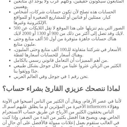
المتابعون سيكونون حقيقين، وكلهم عرب ولا يوجد أي متابعين
وهميين.
الحسابات هذه تصلح لأن تكون حسابات شركات، أشخاص
كبار، ممثلين أو فنانين أو للمشاريع الصغيرة أو للمواقع
الإلكترونية وغيرها.
الصور التي يتم تنزيلها على هذا الموقع لا تقل اللايكات عن 500
لايك وقد تصل إلى أكثر من ذلك من 900 أو 1300 أو 2000 لايك.
هناك حسابات جاهزة متوفرة من أول 50 ألف متابع وحتى
مليون متابع.
الأسعار في شركتنا متفاوتة للـ100 ألف متابع وحتى المليون،
وهناك أسعار للحسابات أسعارها لقطة.
من أهم المميزات أن التعامل قانوني رسمي بالكامل.
الكثير من الزبائن عثروا علينا من خلال جوجل بشكل طبيعي
جدًا ووثقوا بنا.
نحن رقم 1 في جوجل وفي العالم العربي.
لماذا ننصحك عزيزي القارئ بشراء حساب؟
لأننا في عصر الأرقام، ويقال أن الكثير من الناس أصبحوا في الآونة
الأخيرة من المؤثرين أو ما يطلق عليهم اسم الـ influencers وهؤلاء
الناس يحققون الكثير من الأرباح عن طريق حساب الانستجرام
الخاص بهم، ويصبح هذا أفضل بكثير من البدء من الصفر، وإذا كنت
في الغالب ستقوم بعمل إعلانات ممولة فالأفضل على أي حال أن