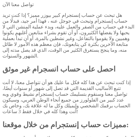
تواصل معنا الآن
هل تبحث عن حساب إنستجرام كبير بيوزر مميز؟ إذا كنت تريد
حساب إنستجرام وتبحث في جوجل عنه ، فهذا أمر جيد، فبدلًا من
البدء في حساب من الصفر والعمل عليه، وبدء عملية المنشن التي لا
يحبها ولا يفضلها الكثيرون، أو أن تقوم بشراء متابعين أغلبهم يكونوا
وهميين ولا يقوموا بالتفاعل، وغير نشطين بالمرة، أو أن تبدأ بعملية
متابعة الآخرين بكثرة كي يتابعونك، فإن معظم هذه الأمور لا طائل
منه، وما ينجح يستغرق الكثير من الوقت، الذي قد يصل مدته إلى
الشهور والسنوات.
احصل على حساب انسجرام غير موثق
إذا كنت تبحث عن هذا كله فكل ما عليك هو أن تتواصل معنا، لا أنت
تتبع الأساليب القديمة التي قد تصل إلى شهور أو سنوات أيضًا،
تواصل معنا وسنقوم بتسليمك حساب إنستجرام نشيط وقوي وبه
عدد كبير من الفلولورز من جميع أنحاء الوطن العربي، وسيكون
الحساب برقمك الشخصي وإيميلك وكل ما له علاقة بك، وخاص بك
أنت وهذا كله في خلال فقط 3 ساعات!
مميزات حساب إنستجرام من خلال موقعنا: