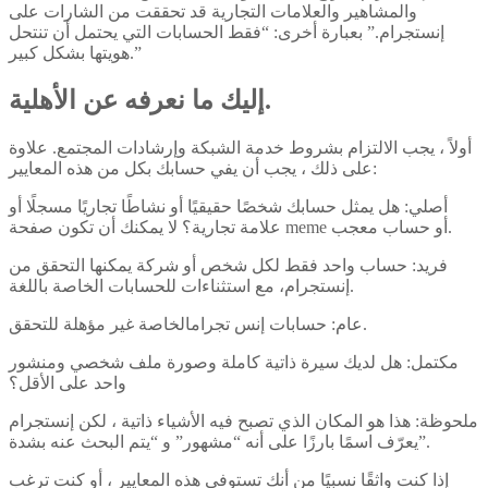
والمشاهير والعلامات التجارية قد تحققت من الشارات على
إنستجرام.” بعبارة أخرى: “فقط الحسابات التي يحتمل أن تنتحل
هويتها بشكل كبير.”
إليك ما نعرفه عن الأهلية.
أولاً ، يجب الالتزام بشروط خدمة الشبكة وإرشادات المجتمع. علاوة
على ذلك ، يجب أن يفي حسابك بكل من هذه المعايير:
أصلي: هل يمثل حسابك شخصًا حقيقيًا أو نشاطًا تجاريًا مسجلًا أو
علامة تجارية؟ لا يمكنك أن تكون صفحة meme أو حساب معجب.
فريد: حساب واحد فقط لكل شخص أو شركة يمكنها التحقق من
إنستجرام، مع استثناءات للحسابات الخاصة باللغة.
عام: حسابات إنس تجرامالخاصة غير مؤهلة للتحقق.
مكتمل: هل لديك سيرة ذاتية كاملة وصورة ملف شخصي ومنشور
واحد على الأقل؟
ملحوظة: هذا هو المكان الذي تصبح فيه الأشياء ذاتية ، لكن إنستجرام
يعرّف اسمًا بارزًا على أنه “مشهور” و “يتم البحث عنه بشدة”.
إذا كنت واثقًا نسبيًا من أنك تستوفي هذه المعايير ، أو كنت ترغب