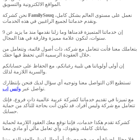
المواقع الالكترونية والتسويق.
نعمل على مستوى العالم بشكل كامل،
FamilySouq
نحن كشركة
ونقدم خدماتنا لجميع الراغبين في هذه الخدمات.
إن خدماتنا المتميزة قدمناها وما زلنا نقدمها منذ ما يزيد عن 9
سنوات، لنكون علامة مميزة وفارقة في هذا المجال.
بتعاملك معنا فأنت تتعامل مع شركة، ذات أصول قائمة، وتتعامل من
خلال العقودة الرسمية التي تحفظ فيها حقك.
إن أولى أولوياتنا هي تلبية رغباتكم، مع الحفاظ على حساباتكم
والسرية اللازمة لذلك.
تستطيع الان التواصل معنا وتوجيه أي سؤال لديك فنحن بإنتظارك
.
تواصل عبر
واتس
اب
مع تميزنا في تقديم خدماتنا كشركة عربية عالمية ذات فروع، فإنك
تتعامل مع شركة وليس أفراد، قد تكون أنت بحاجة للتأكد من حماية
حسابك.
كشركة تقدم هكذا خدمات، فإننا نوقع معك العقود اللازمة لحماية
بياناتك كاملة، ونقودك، وأي تعامل مالي أو مادي معنا.
فلا مجال لضياع أي من خصوصيتك أو أموال لدينا، والعقد الذي بيننا