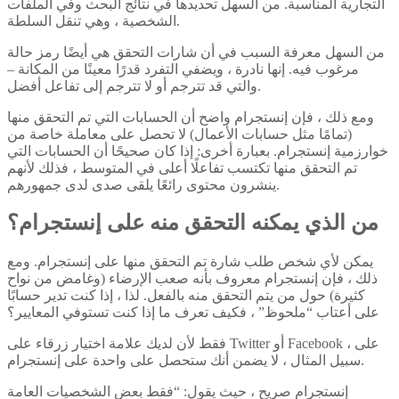
التجارية المناسبة. من السهل تحديدها في نتائج البحث وفي الملفات
الشخصية ، وهي تنقل السلطة.
من السهل معرفة السبب في أن شارات التحقق هي أيضًا رمز حالة
مرغوب فيه. إنها نادرة ، ويضفي التفرد قدرًا معينًا من المكانة –
والتي قد تترجم أو لا تترجم إلى تفاعل أفضل.
ومع ذلك ، فإن إنستجرام واضح أن الحسابات التي تم التحقق منها
(تمامًا مثل حسابات الأعمال) لا تحصل على معاملة خاصة من
خوارزمية إنستجرام. بعبارة أخرى: إذا كان صحيحًا أن الحسابات التي
تم التحقق منها تكتسب تفاعلًا أعلى في المتوسط ​​، فذلك لأنهم
ينشرون محتوى رائعًا يلقى صدى لدى جمهورهم.
من الذي يمكنه التحقق منه على إنستجرام؟
يمكن لأي شخص طلب شارة تم التحقق منها على إنستجرام. ومع
ذلك ، فإن إنستجرام معروف بأنه صعب الإرضاء (وغامض من نواح
كثيرة) حول من يتم التحقق منه بالفعل. لذا ، إذا كنت تدير حسابًا
على أعتاب “ملحوظ” ، فكيف تعرف ما إذا كنت تستوفي المعايير؟
فقط لأن لديك علامة اختيار زرقاء على Twitter أو Facebook ، على
سبيل المثال ، لا يضمن أنك ستحصل على واحدة على إنستجرام.
إنستجرام صريح ، حيث يقول: “فقط بعض الشخصيات العامة