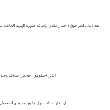
بعد ذلك ، انقر فوق (اختيار ملف) لإضافة صورة الهوية الخاصة 
تمت إعادة توجيه طلبك الآن إلى وسطاء Instagram، الذين سيقومون بفحص حسابك وتحديد ما إذا كنت ستمنحك الشارة الزرقاء أم لا. لا تكن صبورًا. قد تستغرق هذه العملية عدة أسابيع.
نظرًا لأن النظام الأساسي الآن يجعل المعايير والمتطلبات لتلقي العلامة علنًا في مركز المساعدة الخاص به ، أصبح Instagram الآن أكثر انفتاحًا حول ما هو ضروري للحصول على علامة التحقق.