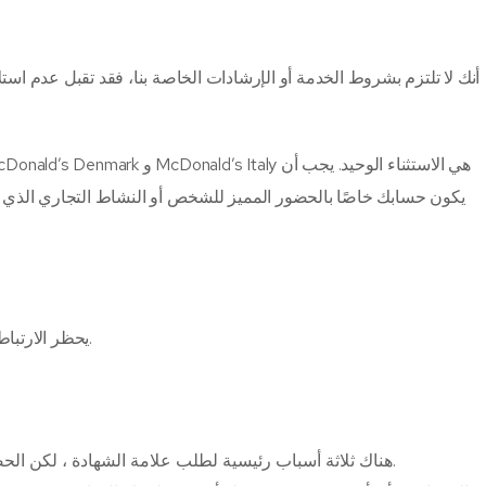
إذا قرر مسؤولو Instagram أنك لا تلتزم بشروط الخدمة أو الإرشادات الخاصة بنا، فقد تقبل عدم 
يمكنك فقط الحصول على حساب واحد تم التحقق منه لعلامتك التجارية أو لنفسك ، وفقًا لـ Instagram ، والملفات الشخصية الخاصة باللغة مثل McDonald’s Denmark و McDonald’s Italy هي الاستثناء الوحيد.
يجب أن
يكون حسابك خاصًا بالحضور المميز للشخص أو النشاط التجاري الذي ي
سيتم رفض طلبك إذا كان ملفك الشخصي يحتوي على روابط لمتابعة حساباتك على منصات التواصل الاجتماعي الأخرى.
يحظر الارتبا
بالنسبة لكثير من الناس ، إنها مجرد علامة شرف ، ويشعر البعض بالأهمية عندما يفعلون ذلك.
هناك ثلاثة أسباب رئيسية لطلب علامة الشهادة ، لكن الح