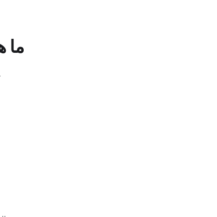
ما ه
هي نسخ لعلامة التوثيق الزرقاء إلى